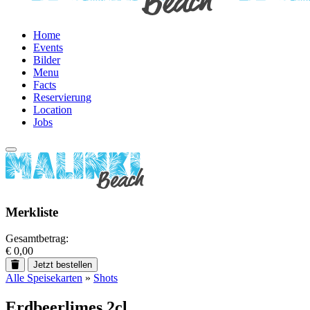
Home
Events
Bilder
Menu
Facts
Reservierung
Location
Jobs
Merkliste
Gesamtbetrag:
€ 0,00
Jetzt bestellen
Alle Speisekarten
»
Shots
Erdbeerlimes 2cl.