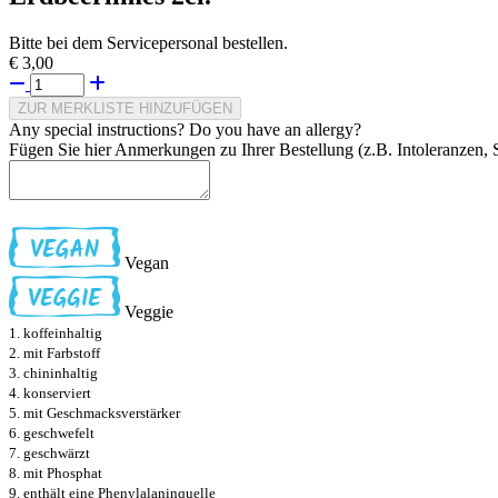
Bitte bei dem Servicepersonal bestellen.
€ 3,00
ZUR MERKLISTE HINZUFÜGEN
Any special instructions? Do you have an allergy?
Fügen Sie hier Anmerkungen zu Ihrer Bestellung (z.B. Intoleranzen, S
Vegan
Veggie
1. koffeinhaltig
2. mit Farbstoff
3. chininhaltig
4. konserviert
5. mit Geschmacksverstärker
6. geschwefelt
7. geschwärzt
8. mit Phosphat
9. enthält eine Phenylalaninquelle