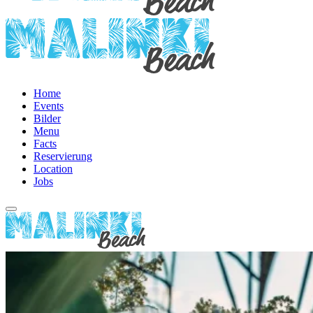
Home
Events
Bilder
Menu
Facts
Reservierung
Location
Jobs