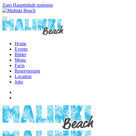
Zum Hauptinhalt springen
Home
Events
Bilder
Menu
Facts
Reservierung
Location
Jobs