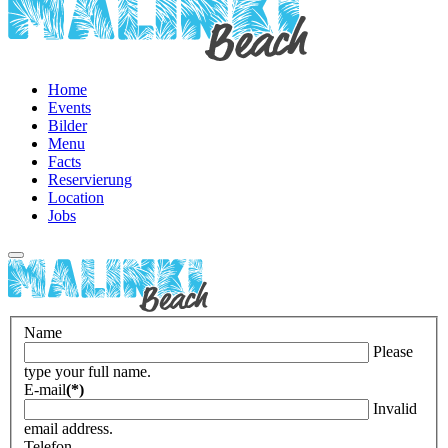
Home
Events
Bilder
Menu
Facts
Reservierung
Location
Jobs
Name
Please
type your full name.
E-mail
(*)
Invalid
email address.
Telefon