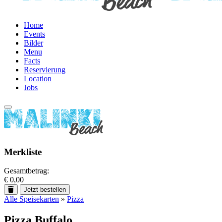
Home
Events
Bilder
Menu
Facts
Reservierung
Location
Jobs
Merkliste
Gesamtbetrag:
€ 0,00
Jetzt bestellen
Alle Speisekarten
»
Pizza
Pizza Buffalo