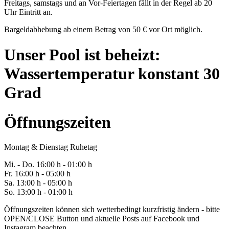
Freitags, samstags und an Vor-Feiertagen fällt in der Regel ab 20
Uhr Eintritt an.
Bargeldabhebung ab einem Betrag von 50 € vor Ort möglich.
Unser Pool ist beheizt:
Wassertemperatur konstant 30
Grad
Öffnungszeiten
Montag & Dienstag Ruhetag
Mi. -
Do
. 16:00 h - 0
1
:00 h
Fr
. 1
6
:00 h - 0
5
:00 h
Sa
. 1
3
:00 h - 0
5
:00 h
So. 13:00 h - 01:00 h
Öffnungszeiten können sich wetterbedingt kurzfristig ändern - bitte
OPEN/CLOSE Button und aktuelle Posts auf Facebook und
Instagram beachten.