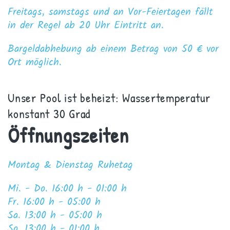
Freitags, samstags und an Vor-Feiertagen fällt
in der Regel ab 20 Uhr Eintritt an.
Bargeldabhebung ab einem Betrag von 50 € vor
Ort möglich.
Unser Pool ist beheizt: Wassertemperatur
konstant 30 Grad
Öffnungszeiten
Montag & Dienstag Ruhetag
Mi. -
Do
. 16:00 h - 0
1
:00 h
Fr
. 1
6
:00 h - 0
5
:00 h
Sa
. 1
3
:00 h - 0
5
:00 h
So. 13:00 h - 01:00 h