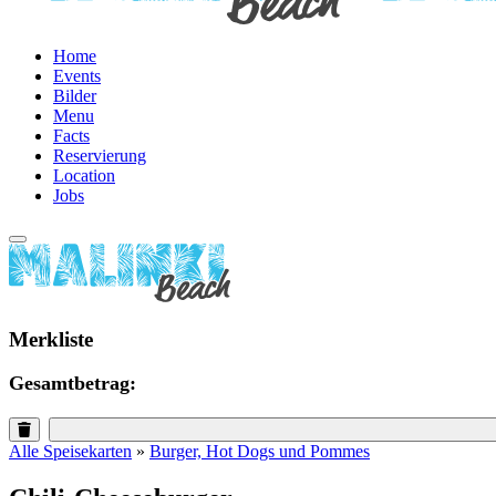
Home
Events
Bilder
Menu
Facts
Reservierung
Location
Jobs
Merkliste
Gesamtbetrag:
Alle Speisekarten
»
Burger, Hot Dogs und Pommes