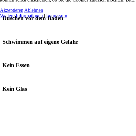
Akzeptieren
Ablehnen
Weitere Informationen
|
Impressum
Duschen vor dem Baden
Schwimmen auf eigene Gefahr
Kein Essen
Kein Glas