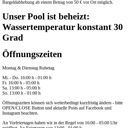
Bargeldabhebung ab einem Betrag von 50 € vor Ort möglich.
Unser Pool ist beheizt:
Wassertemperatur konstant 30
Grad
Öffnungszeiten
Montag & Dienstag Ruhetag
Mi. -
Do
. 16:00 h - 0
1
:00 h
Fr
. 1
6
:00 h - 0
5
:00 h
Sa
. 1
3
:00 h - 0
5
:00 h
So. 13:00 h - 01:00 h
Öffnungszeiten können sich wetterbedingt kurzfristig ändern - bitte
OPEN/CLOSE Button und aktuelle Posts auf Facebook und
Instagram beachten.
An Vorfeiertagen haben wir in der Regel von 16:00 - 05:00 Uhr
geöffnet. An Feiertagen von 13:00 - 01:00 h.