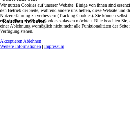
Wir nutzen Cookies auf unserer Website. Einige von ihnen sind essenzie
den Betrieb der Seite, während andere uns helfen, diese Website und d
Nutzererfahrung zu verbessern (Tracking Cookies). Sie können selbst
Rauchen verboten
entscheiden, ob Sie die Cookies zulassen möchten. Bitte beachten Sie, 
einer Ablehnung womöglich nicht mehr alle Funktionalitäten der Seite 
Verfügung stehen.
Akzeptieren
Ablehnen
Weitere Informationen
|
Impressum